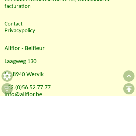
facturation
Contact
Privacypolicy
Allflor
- Belfleur
Laagweg 130
B - 8940 Wervik
+32.(0)56.52.77.77
info@allflor.be