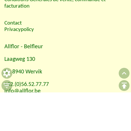
facturation
Contact
Privacypolicy
Allflor
- Belfleur
Laagweg 130
B - 8940 Wervik
+32.(0)56.52.77.77
info@allflor.be