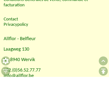
facturation
Contact
Privacypolicy
Allflor
- Belfleur
Laagweg 130
B - 8940 Wervik
+32.(0)56.52.77.77
info@allflor.be