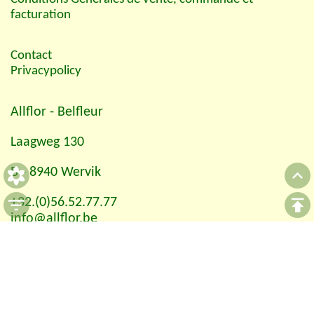
facturation
Contact
Privacypolicy
Allflor
- Belfleur
Laagweg 130
B - 8940 Wervik
+32.(0)56.52.77.77
info@allflor.be