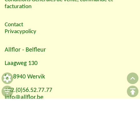
facturation
Contact
Privacypolicy
Allflor
- Belfleur
Laagweg 130
B - 8940 Wervik
+32.(0)56.52.77.77
info@allflor.be