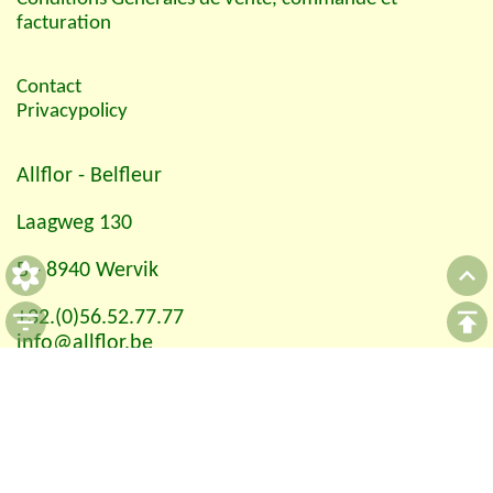
facturation
Contact
Privacypolicy
Allflor
- Belfleur
Laagweg 130
B - 8940 Wervik
+32.(0)56.52.77.77
info@allflor.be