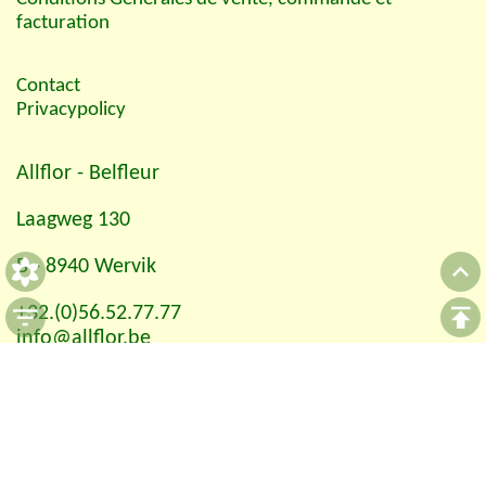
facturation
Contact
Privacypolicy
Allflor
- Belfleur
Laagweg 130
B - 8940 Wervik
+32.(0)56.52.77.77
info@allflor.be