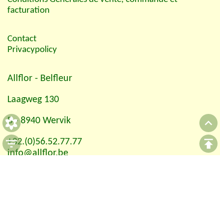
facturation
Contact
Privacypolicy
Allflor
- Belfleur
Laagweg 130
B - 8940 Wervik
+32.(0)56.52.77.77
info@allflor.be