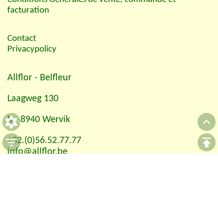
facturation
Contact
Privacypolicy
Allflor
- Belfleur
Laagweg 130
B - 8940 Wervik
+32.(0)56.52.77.77
info@allflor.be