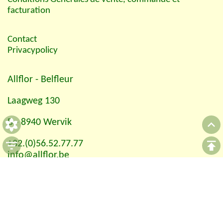
facturation
Contact
Privacypolicy
Allflor
- Belfleur
Laagweg 130
B - 8940 Wervik
+32.(0)56.52.77.77
info@allflor.be