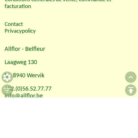
facturation
Contact
Privacypolicy
Allflor
- Belfleur
Laagweg 130
B - 8940 Wervik
+32.(0)56.52.77.77
info@allflor.be