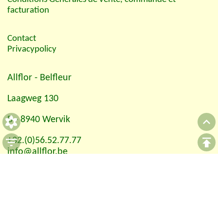
facturation
Contact
Privacypolicy
Allflor
- Belfleur
Laagweg 130
B - 8940 Wervik
+32.(0)56.52.77.77
info@allflor.be