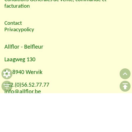
facturation
Contact
Privacypolicy
Allflor
- Belfleur
Laagweg 130
B - 8940 Wervik
+32.(0)56.52.77.77
info@allflor.be