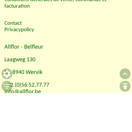
facturation
Contact
Privacypolicy
Allflor
- Belfleur
Laagweg 130
B - 8940 Wervik
+32.(0)56.52.77.77
info@allflor.be