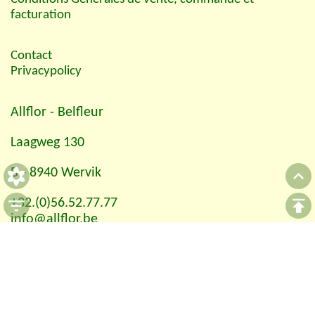
facturation
Contact
Privacypolicy
Allflor
- Belfleur
Laagweg 130
B - 8940 Wervik
+32.(0)56.52.77.77
info@allflor.be