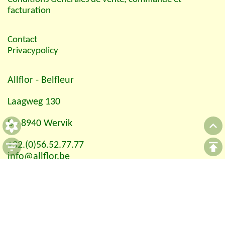
facturation
Contact
Privacypolicy
Allflor
- Belfleur
Laagweg 130
B - 8940 Wervik
+32.(0)56.52.77.77
info@allflor.be