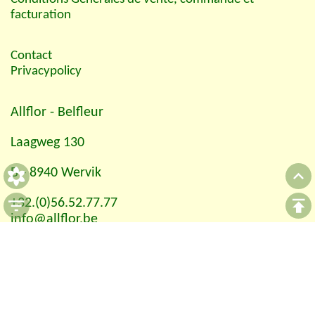
facturation
Contact
Privacypolicy
Allflor
- Belfleur
Laagweg 130
B - 8940 Wervik
+32.(0)56.52.77.77
info@allflor.be