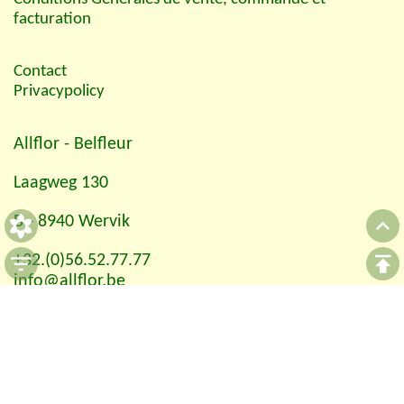
facturation
Contact
Privacypolicy
Allflor
- Belfleur
Laagweg 130
B - 8940 Wervik
+32.(0)56.52.77.77
info@allflor.be