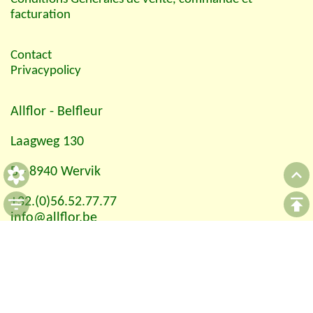
facturation
Contact
Privacypolicy
Allflor
- Belfleur
Laagweg 130
B - 8940 Wervik
+32.(0)56.52.77.77
info@allflor.be