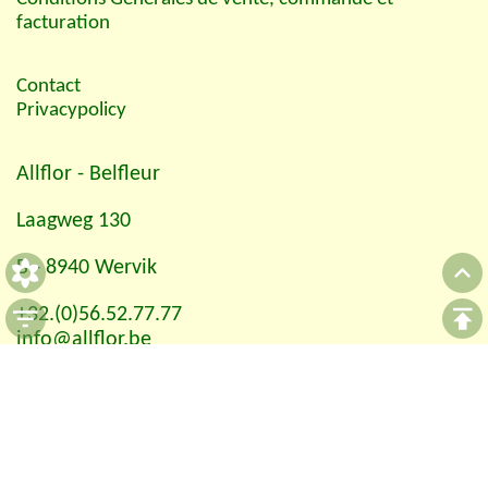
facturation
Contact
Privacypolicy
Allflor
- Belfleur
Laagweg 130
B - 8940 Wervik
+32.(0)56.52.77.77
info@allflor.be