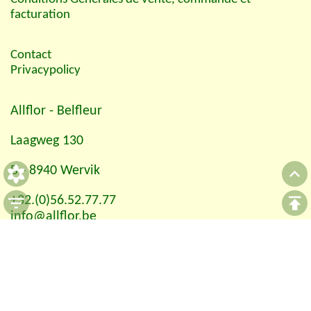
facturation
Contact
Privacypolicy
Allflor
- Belfleur
Laagweg 130
B - 8940 Wervik
+32.(0)56.52.77.77
info@allflor.be