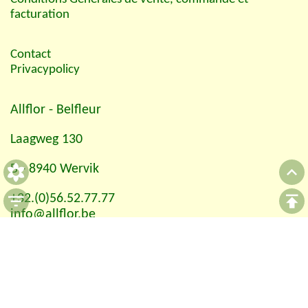
facturation
Contact
Privacypolicy
Allflor
- Belfleur
Laagweg 130
B - 8940 Wervik
+32.(0)56.52.77.77
info@allflor.be