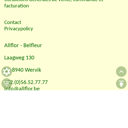
facturation
Contact
Privacypolicy
Allflor
- Belfleur
Laagweg 130
B - 8940 Wervik
+32.(0)56.52.77.77
info@allflor.be