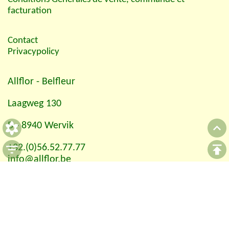
facturation
Contact
Privacypolicy
Allflor
- Belfleur
Laagweg 130
B - 8940 Wervik
+32.(0)56.52.77.77
info@allflor.be