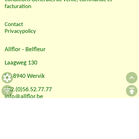
facturation
Contact
Privacypolicy
Allflor
- Belfleur
Laagweg 130
B - 8940 Wervik
+32.(0)56.52.77.77
info@allflor.be