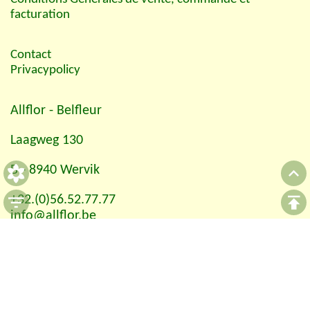
facturation
Contact
Privacypolicy
Allflor
- Belfleur
Laagweg 130
B - 8940 Wervik
+32.(0)56.52.77.77
info@allflor.be