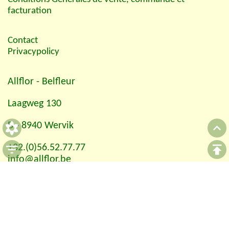
facturation
Contact
Privacypolicy
Allflor
- Belfleur
Laagweg 130
B - 8940 Wervik
+32.(0)56.52.77.77
info@allflor.be